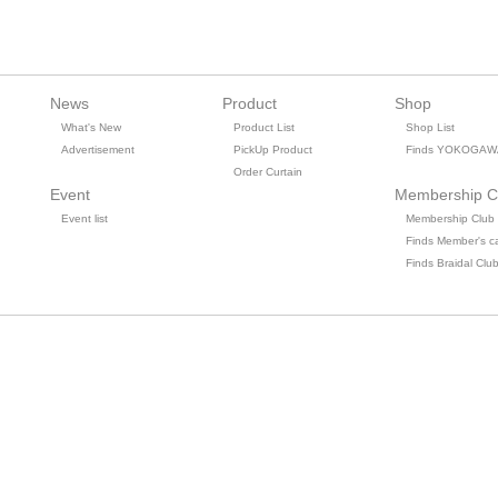
News
Product
Shop
What's New
Product List
Shop List
Advertisement
PickUp Product
Finds YOKOGAW
Order Curtain
Event
Membership C
Event list
Membership Club
Finds Member's c
Finds Braidal Clu