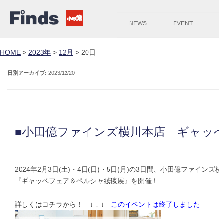
NEWS
EVENT
HOME
>
2023年
>
12月
>
20日
日別アーカイブ:
2023/12/20
■小田億ファインズ横川本店 ギャッ
2024年2月3日(土)・4日(日)・5日(月)の3日間、小田億ファイン
『ギャッベフェア＆ペルシャ絨毯展』を開催！
詳しくはコチラから！ ↓ ↓ ↓
このイベントは終了しました