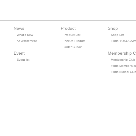
News
Product
Shop
What's New
Product List
Shop List
Advertisement
PickUp Product
Finds YOKOGAW
Order Curtain
Event
Membership C
Event list
Membership Club
Finds Member's c
Finds Braidal Clu