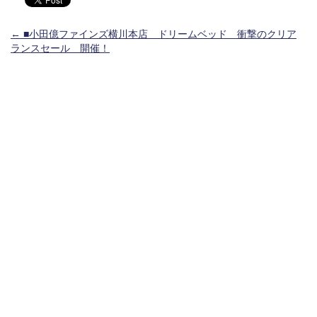
投稿ナビゲーション
←
■小田億ファインズ横川本店 ドリームベッド 衝撃のクリア
ランスセール 開催！