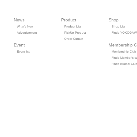
News
Product
Shop
What's New
Product List
Shop List
Advertisement
PickUp Product
Finds YOKOGAW
Order Curtain
Event
Membership C
Event list
Membership Club
Finds Member's c
Finds Braidal Clu