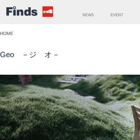
NEWS
EVENT
HOME
Geo －ジ オ－