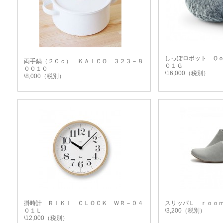
しっぽロボット Ｑ
両手鍋（２０ｃ） ＫＡＩＣＯ ３２３－８
０１Ｇ
００１０
\16,000（税別）
\8,000（税別）
掛時計 ＲＩＫＩ ＣＬＯＣＫ ＷＲ－０４
スリッパＬ ｒｏｏ
０１Ｌ
\3,200（税別）
\12,000（税別）