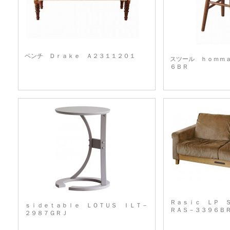
ベンチ Ｄｒａｋｅ Ａ２３１１２０１
スツール ｈｏｍｍ
６ＢＲ
Ｒａｓｉｃ ＬＰ 
ｓｉｄｅｔａｂｌｅ ＬＯＴＵＳ ＩＬＴ－
ＲＡＳ－３３９６Ｂ
２９８７ＧＲＪ