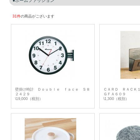
ホームファッション
31件
の商品がございます
壁掛け時計 Ｄｏｕｂｌｅ ｆａｃｅ Ｓ８
ＣＡＲＤ ＲＡＣＫ
２４２９
ＧＦＡ６０９
\19,000（税別）
\1,300（税別）