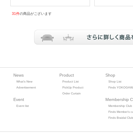
31件
の商品がございます
News
Product
Shop
What's New
Product List
Shop List
Advertisement
PickUp Product
Finds YOKOGAW
Order Curtain
Event
Membership C
Event list
Membership Club
Finds Member's c
Finds Braidal Clu