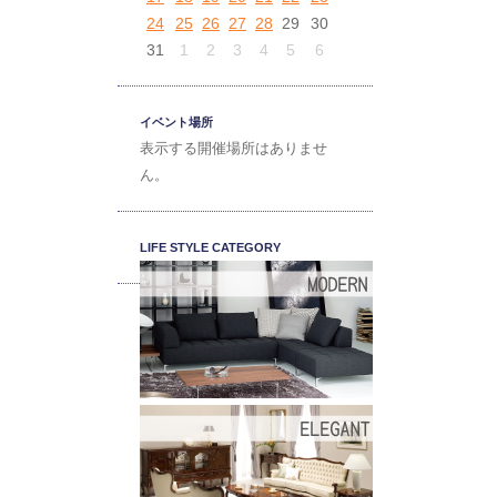
24
25
26
27
28
29
30
31
1
2
3
4
5
6
イベント場所
表示する開催場所はありませ
ん。
LIFE STYLE CATEGORY