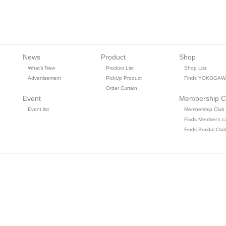
News
Product
Shop
What's New
Product List
Shop List
Advertisement
PickUp Product
Finds YOKOGAW
Order Curtain
Event
Membership C
Event list
Membership Club
Finds Member's c
Finds Braidal Clu