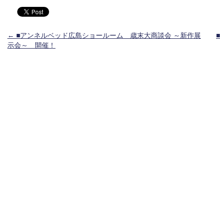
投稿ナビゲーション
←
■アンネルベッド広島ショールーム 歳末大商談会 ～新作展
示会～ 開催！