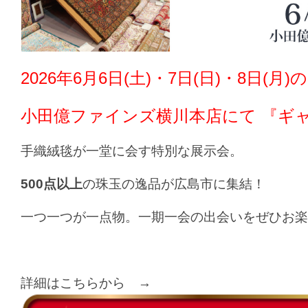
2026年6月6日(土)・7日(日)・8日(月)
小田億ファインズ横川本店
にて 『ギ
手織絨毯が一堂に会す特別な展示会。
500点以上
の珠玉の逸品が広島市に集結！
一つ一つが一点物。一期一会の出会いをぜひお楽
詳細はこちらから →