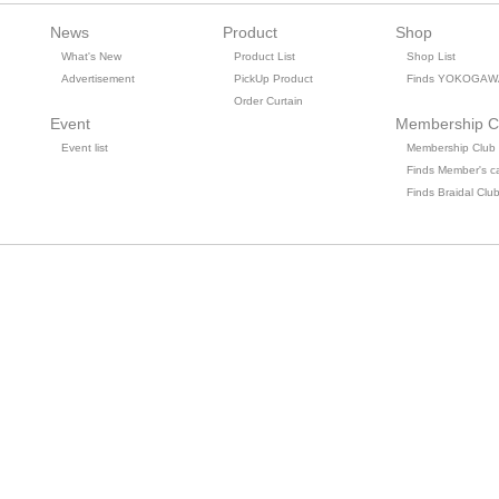
News
Product
Shop
What's New
Product List
Shop List
Advertisement
PickUp Product
Finds YOKOGAW
Order Curtain
Event
Membership C
Event list
Membership Club
Finds Member's c
Finds Braidal Clu