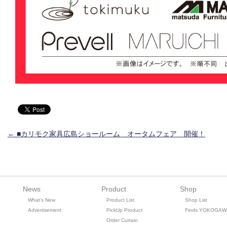
投稿ナビゲーション
←
■カリモク家具広島ショールーム オータムフェア 開催！
News
Product
Shop
What's New
Product List
Shop List
Advertisement
PickUp Product
Finds YOKOGAW
Order Curtain