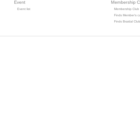
Event
Membership C
Event list
Membership Club
Finds Member's c
Finds Braidal Clu