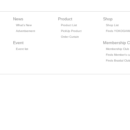
News
Product
Shop
What's New
Product List
Shop List
Advertisement
PickUp Product
Finds YOKOGAW
Order Curtain
Event
Membership C
Event list
Membership Club
Finds Member's c
Finds Braidal Clu