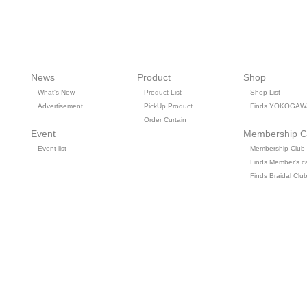
News
Product
Shop
What's New
Product List
Shop List
Advertisement
PickUp Product
Finds YOKOGAW
Order Curtain
Event
Membership C
Event list
Membership Club
Finds Member's c
Finds Braidal Clu