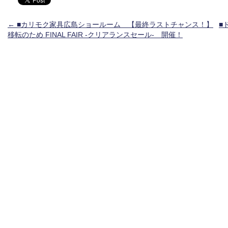
投稿ナビゲーション
←
■カリモク家具広島ショールーム 【最終ラストチャンス！】
■
移転のため FINAL FAIR -クリアランスセール- 開催！