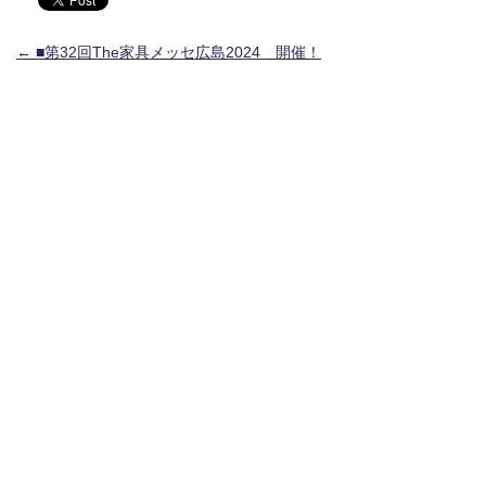
投稿ナビゲーション
←
■第32回The家具メッセ広島2024 開催！