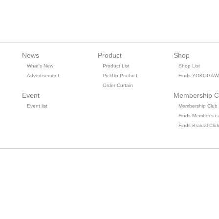
News
Product
Shop
What's New
Product List
Shop List
Advertisement
PickUp Product
Finds YOKOGAW
Order Curtain
Event
Membership C
Event list
Membership Club
Finds Member's c
Finds Braidal Clu