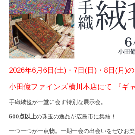
2026年6月6日(土)・7日(日)・8日(月)
小田億ファインズ横川本店
にて 『ギ
手織絨毯が一堂に会す特別な展示会。
500点以上
の珠玉の逸品が広島市に集結！
一つ一つが一点物。一期一会の出会いをぜひお楽