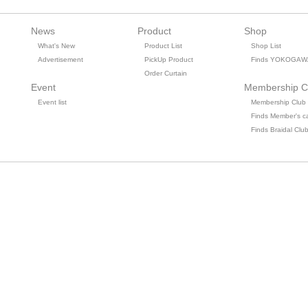
News
Product
Shop
What's New
Product List
Shop List
Advertisement
PickUp Product
Finds YOKOGAW
Order Curtain
Event
Membership C
Event list
Membership Club
Finds Member's c
Finds Braidal Clu