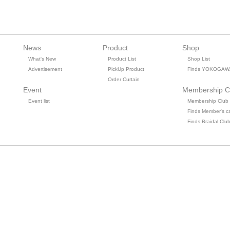
News
Product
Shop
What's New
Product List
Shop List
Advertisement
PickUp Product
Finds YOKOGAW
Order Curtain
Event
Membership C
Event list
Membership Club
Finds Member's c
Finds Braidal Clu