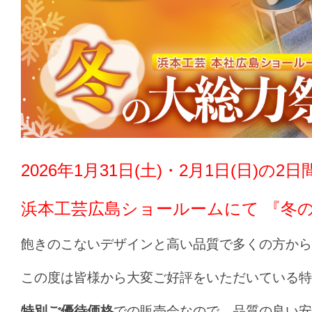
2026年1月31日(土)・2月1日(日)の2日
浜本工芸広島ショールーム
にて 『冬
飽きのこないデザインと高い品質で多くの方から
この度は皆様から大変ご好評をいただいている特
特別ご優待価格
での販売会なので、品質の良い安