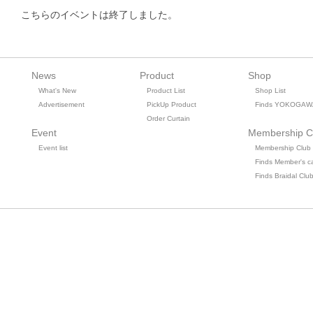
こちらのイベントは終了しました。
News
Product
Shop
What's New
Product List
Shop List
Advertisement
PickUp Product
Finds YOKOGAW
Order Curtain
Event
Membership C
Event list
Membership Club
Finds Member's c
Finds Braidal Clu