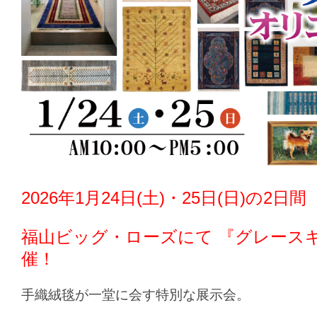
2026年1月24日(土)・25日(日)の2日間
福山ビッグ・ローズ
にて 『グレース
催！
手織絨毯が一堂に会す特別な展示会。