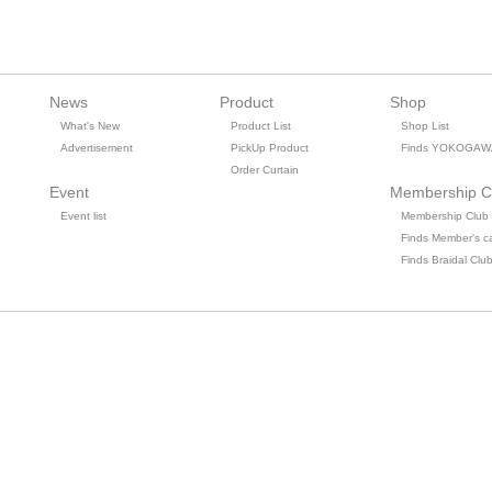
News
Product
Shop
What's New
Product List
Shop List
Advertisement
PickUp Product
Finds YOKOGAW
Order Curtain
Event
Membership C
Event list
Membership Club
Finds Member's c
Finds Braidal Clu