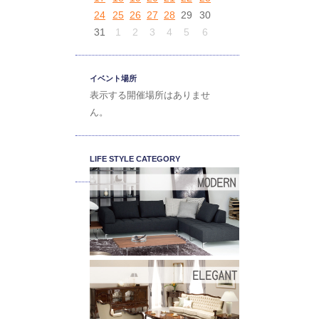
24
25
26
27
28
29
30
31
1
2
3
4
5
6
イベント場所
表示する開催場所はありませ
ん。
LIFE STYLE CATEGORY