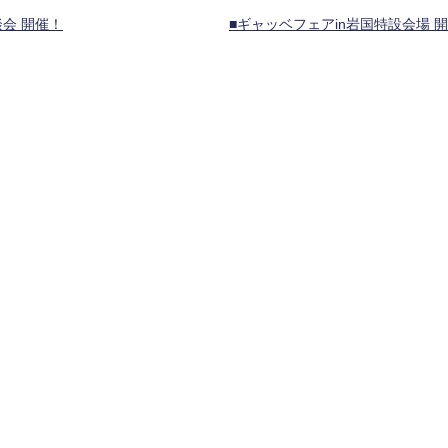
会 開催！
■ギャッベフェアin岩国特設会場 