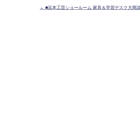
投稿ナビゲーション
←
■浜本工芸ショールーム 家具＆学習デスク大商談