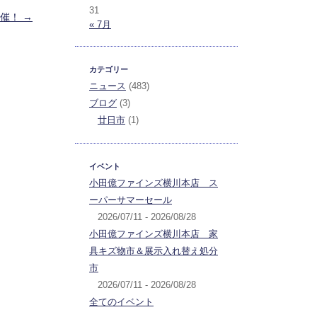
31
開催！
→
« 7月
カテゴリー
ニュース
(483)
ブログ
(3)
廿日市
(1)
イベント
小田億ファインズ横川本店 ス
ーパーサマーセール
2026/07/11 - 2026/08/28
小田億ファインズ横川本店 家
具キズ物市＆展示入れ替え処分
市
2026/07/11 - 2026/08/28
全てのイベント