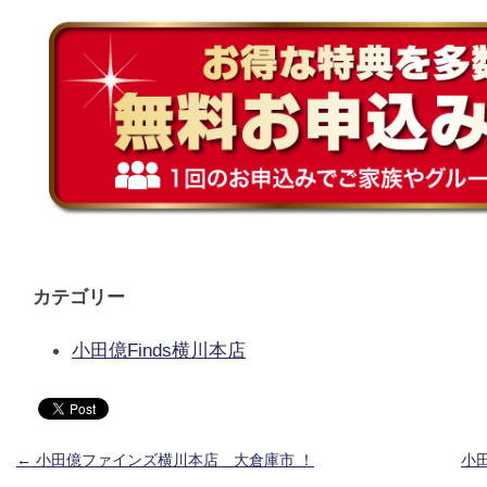
カテゴリー
小田億Finds横川本店
投稿ナビゲーション
←
小田億ファインズ横川本店 大倉庫市 ！
小