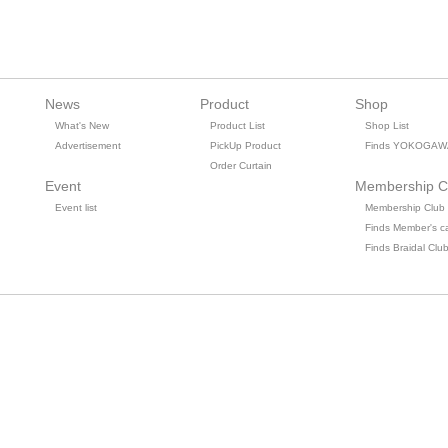
News
Product
Shop
What's New
Product List
Shop List
Advertisement
PickUp Product
Finds YOKOGAW
Order Curtain
Event
Membership C
Event list
Membership Club
Finds Member's c
Finds Braidal Clu