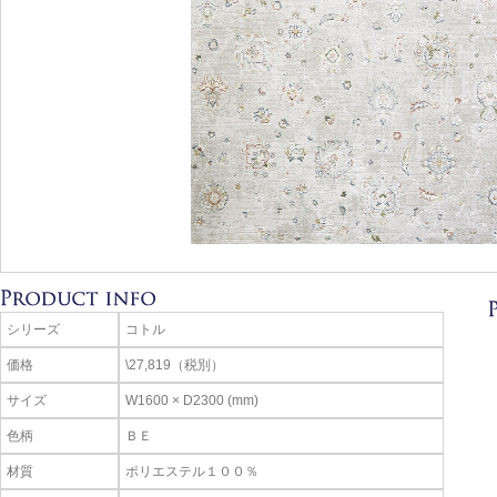
シリーズ
コトル
価格
\27,819（税別）
サイズ
W1600 × D2300 (mm)
色柄
ＢＥ
材質
ポリエステル１００％