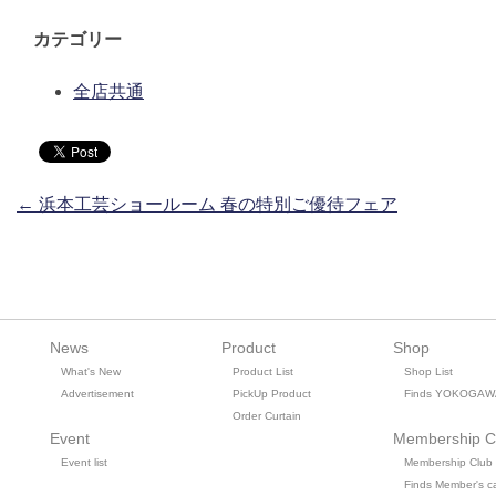
カテゴリー
全店共通
投稿ナビゲーション
←
浜本工芸ショールーム 春の特別ご優待フェア
News
Product
Shop
What's New
Product List
Shop List
Advertisement
PickUp Product
Finds YOKOGAW
Order Curtain
Event
Membership C
Event list
Membership Club
Finds Member's c