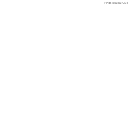
Finds Braidal Clu