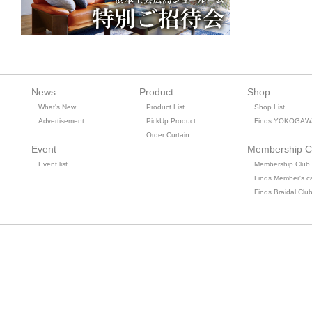
News
Product
Shop
What's New
Product List
Shop List
Advertisement
PickUp Product
Finds YOKOGAW
Order Curtain
Event
Membership C
Event list
Membership Club
Finds Member's c
Finds Braidal Clu