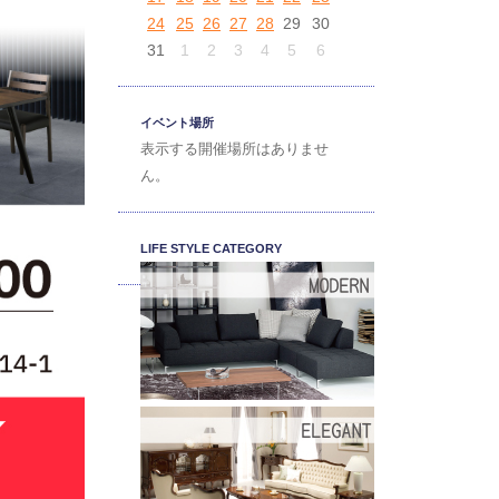
24
25
26
27
28
29
30
31
1
2
3
4
5
6
イベント場所
表示する開催場所はありませ
ん。
LIFE STYLE CATEGORY