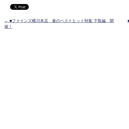
投稿ナビゲーション
←
■ファインズ横川本店 春のベストヒット特集 下取編 開
催！