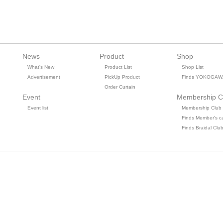
News
Product
Shop
What's New
Product List
Shop List
Advertisement
PickUp Product
Finds YOKOGAW
Order Curtain
Event
Membership C
Event list
Membership Club
Finds Member's c
Finds Braidal Clu