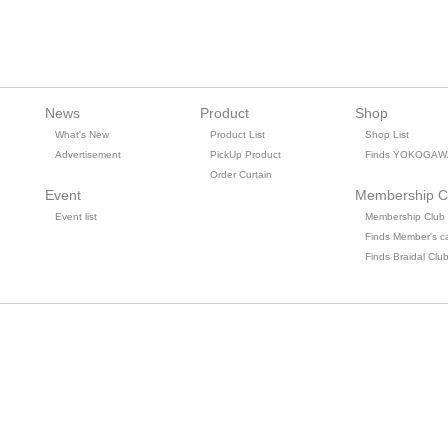
News
Product
Shop
What's New
Product List
Shop List
Advertisement
PickUp Product
Finds YOKOGAW
Order Curtain
Event
Membership C
Event list
Membership Club
Finds Member's c
Finds Braidal Clu