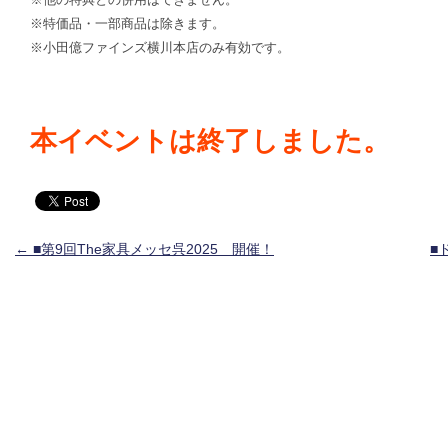
※特価品・一部商品は除きます。
※小田億ファインズ横川本店のみ有効です。
本イベントは終了しました。
投稿ナビゲーション
←
■第9回The家具メッセ呉2025 開催！
■