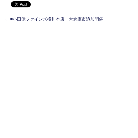
投稿ナビゲーション
←
■小田億ファインズ横川本店 大倉庫市追加開催