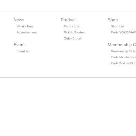
News
Product
Shop
What's New
Product List
Shop List
Advertisement
PickUp Product
Finds YOKOGAW
Order Curtain
Event
Membership C
Event list
Membership Club
Finds Member's c
Finds Braidal Clu