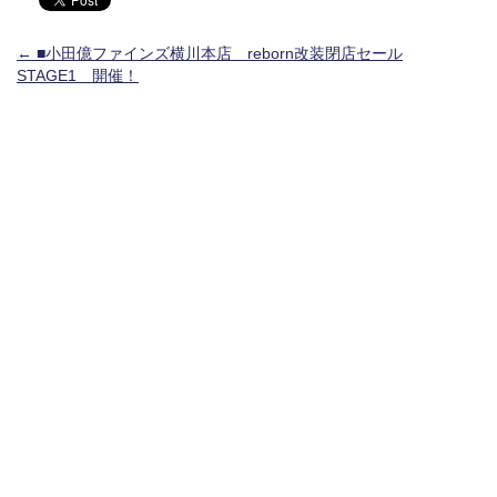
投稿ナビゲーション
←
■小田億ファインズ横川本店 reborn改装閉店セール
STAGE1 開催！