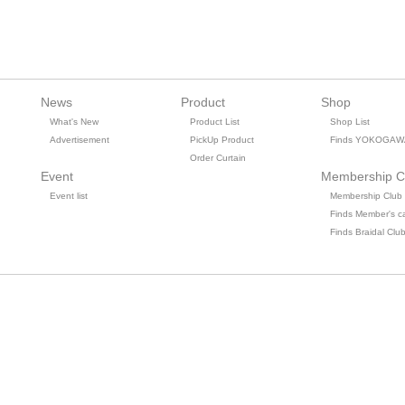
News
Product
Shop
What's New
Product List
Shop List
Advertisement
PickUp Product
Finds YOKOGAW
Order Curtain
Event
Membership C
Event list
Membership Club
Finds Member's c
Finds Braidal Clu