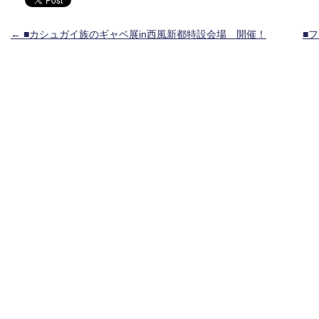
投稿ナビゲーション
←
■カシュガイ族のギャベ展in西風新都特設会場 開催！
■