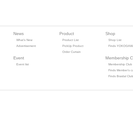
News
Product
Shop
What's New
Product List
Shop List
Advertisement
PickUp Product
Finds YOKOGAW
Order Curtain
Event
Membership C
Event list
Membership Club
Finds Member's c
Finds Braidal Clu