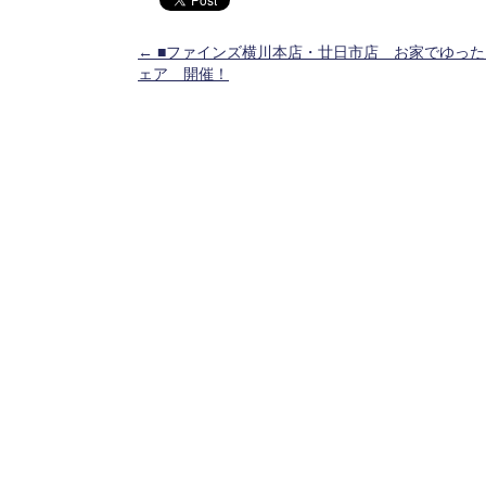
投稿ナビゲーション
←
■ファインズ横川本店・廿日市店 お家でゆった
ェア 開催！