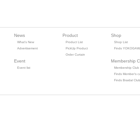
News
Product
Shop
What's New
Product List
Shop List
Advertisement
PickUp Product
Finds YOKOGAW
Order Curtain
Event
Membership C
Event list
Membership Club
Finds Member's c
Finds Braidal Clu