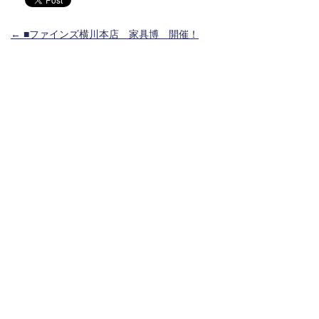
投稿ナビゲーション
←
■ファインズ横川本店 家具博 開催！