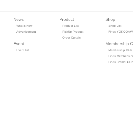
News
Product
Shop
What's New
Product List
Shop List
Advertisement
PickUp Product
Finds YOKOGAW
Order Curtain
Event
Membership C
Event list
Membership Club
Finds Member's c
Finds Braidal Clu