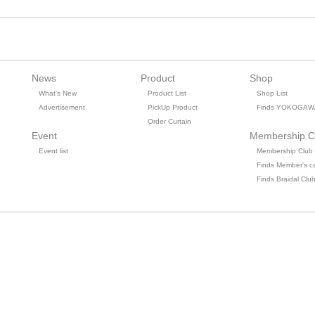
News
Product
Shop
What's New
Product List
Shop List
Advertisement
PickUp Product
Finds YOKOGAW
Order Curtain
Event
Membership C
Event list
Membership Club
Finds Member's c
Finds Braidal Clu