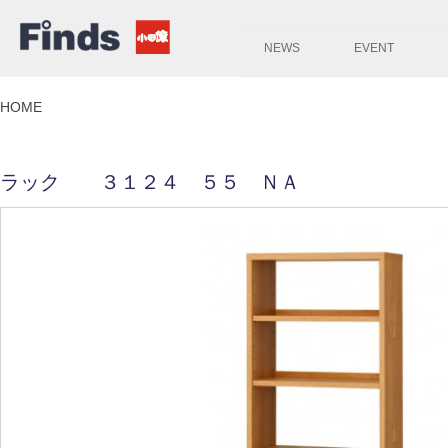
NEWS
EVENT
HOME
ラック ３１２４ ５５ ＮＡ