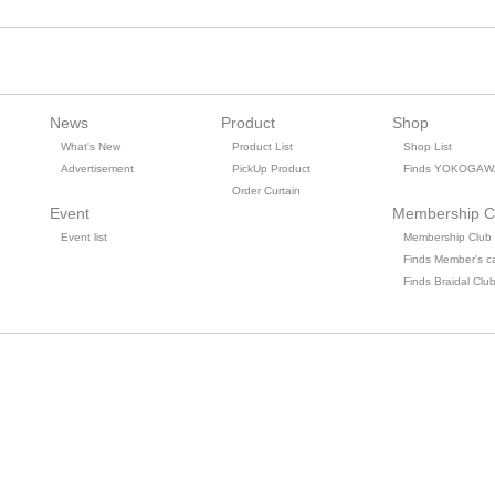
News
Product
Shop
What's New
Product List
Shop List
Advertisement
PickUp Product
Finds YOKOGAW
Order Curtain
Event
Membership C
Event list
Membership Club
Finds Member's c
Finds Braidal Clu