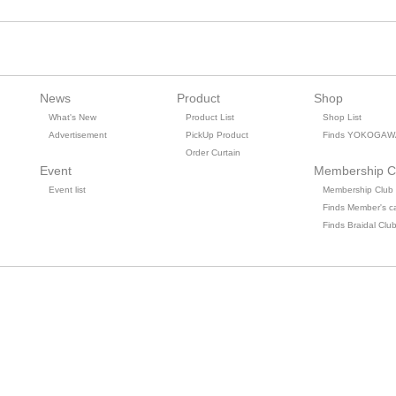
News
Product
Shop
What's New
Product List
Shop List
Advertisement
PickUp Product
Finds YOKOGAW
Order Curtain
Event
Membership C
Event list
Membership Club
Finds Member's c
Finds Braidal Clu