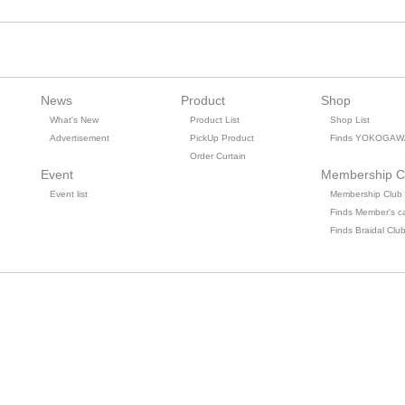
News
Product
Shop
What's New
Product List
Shop List
Advertisement
PickUp Product
Finds YOKOGAW
Order Curtain
Event
Membership C
Event list
Membership Club
Finds Member's c
Finds Braidal Clu