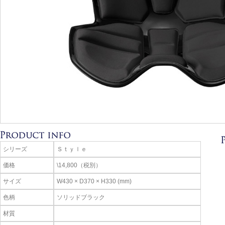
シリーズ
Ｓｔｙｌｅ
価格
\14,800（税別）
サイズ
W430 × D370 × H330 (mm)
色柄
ソリッドブラック
材質