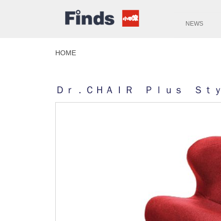
NEWS
HOME
Ｄｒ．ＣＨＡＩＲ Ｐｌｕｓ Ｓｔ