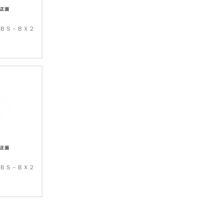
ＢＳ－ＢＸ２
ＢＳ－ＢＸ２