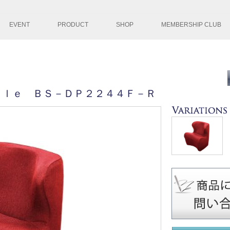
コンテンツへ移
EVENT
PRODUCT
SHOP
MEMBERSHIP CLUB
ｙｌｅ ＢＳ－ＤＰ２２４４Ｆ－Ｒ