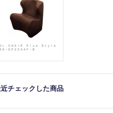
Ｄｒ．ＣＨＡＩＲ Ｐｌｕｓ Ｓｔｙｌｅ
ＢＳ－ＤＰ２２４４Ｆ－Ｂ
最近チェックした商品