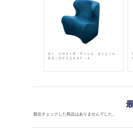
Ｄｒ．ＣＨＡＩＲ Ｐｌｕｓ Ｓｔｙｌｅ
ＢＳ－ＤＰ２２４４Ｆ－Ａ
最近チェックした商品はありませんでした。