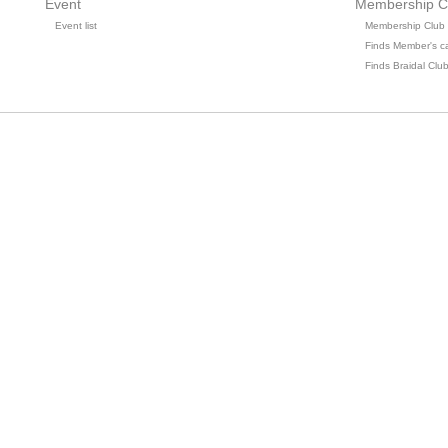
Event
Membership C
Event list
Membership Club
Finds Member's c
Finds Braidal Clu