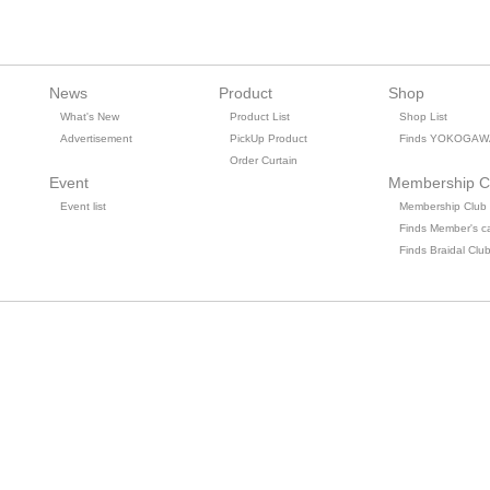
News
Product
Shop
What's New
Product List
Shop List
Advertisement
PickUp Product
Finds YOKOGAW
Order Curtain
Event
Membership C
Event list
Membership Club
Finds Member's c
Finds Braidal Clu