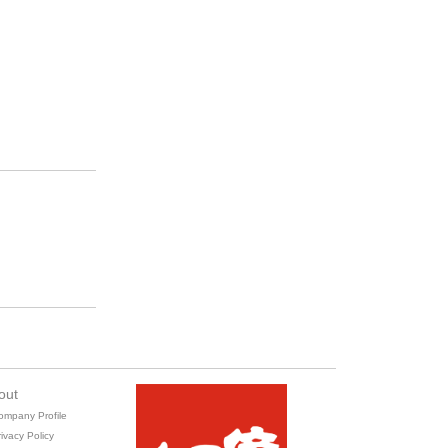
out
ompany Profile
ivacy Policy