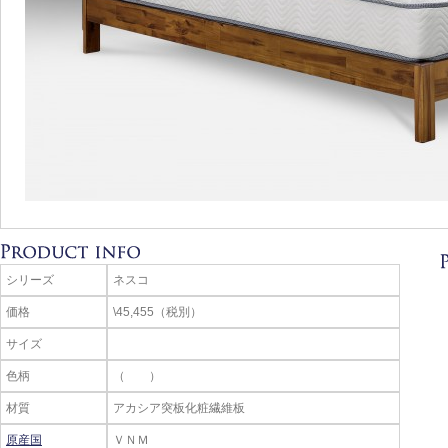
シリーズ
ネスコ
価格
\45,455（税別）
サイズ
色柄
（ ）
材質
アカシア突板化粧繊維板
原産国
ＶＮＭ