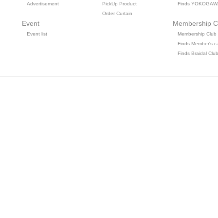
Advertisement
PickUp Product
Finds YOKOGAW
Order Curtain
Event
Membership C
Event list
Membership Club
Finds Member's c
Finds Braidal Clu