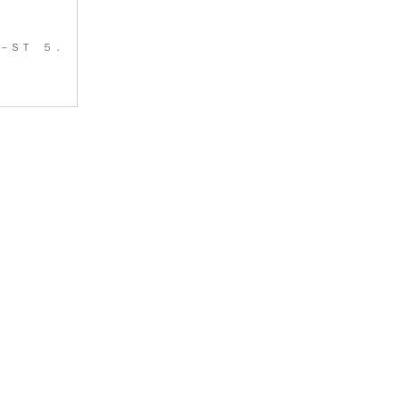
－ＳＴ ５．