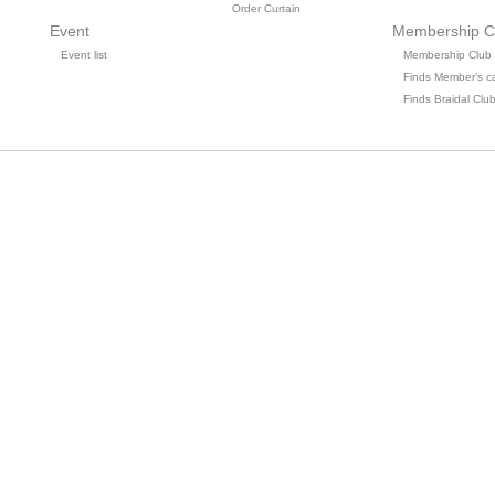
Order Curtain
Event
Membership C
Event list
Membership Club
Finds Member's c
Finds Braidal Clu