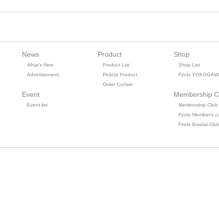
News
Product
Shop
What's New
Product List
Shop List
Advertisement
PickUp Product
Finds YOKOGAW
Order Curtain
Event
Membership C
Event list
Membership Club
Finds Member's c
Finds Braidal Clu