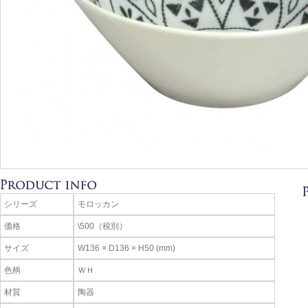
シリーズ
モロッカン
価格
\500（税別）
サイズ
W136 × D136 × H50 (mm)
色柄
ＷＨ
材質
陶器