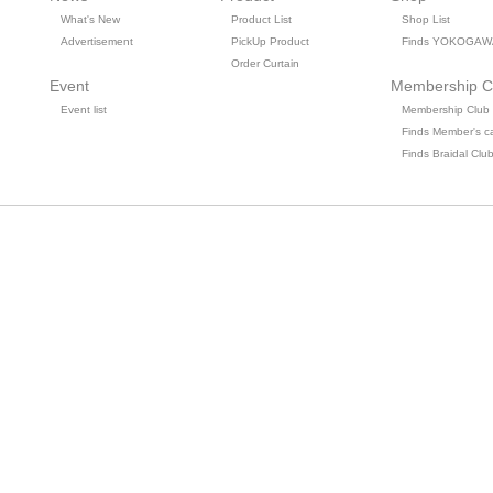
What's New
Product List
Shop List
Advertisement
PickUp Product
Finds YOKOGAW
Order Curtain
Event
Membership C
Event list
Membership Club
Finds Member's c
Finds Braidal Clu