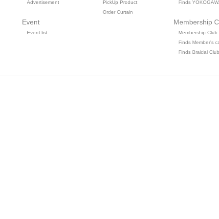
Advertisement
PickUp Product
Finds YOKOGAW
Order Curtain
Event
Membership C
Event list
Membership Club
Finds Member's c
Finds Braidal Clu