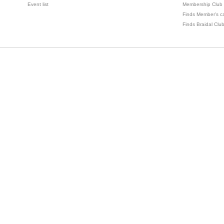
Event list
Membership Club
Finds Member's c
Finds Braidal Clu