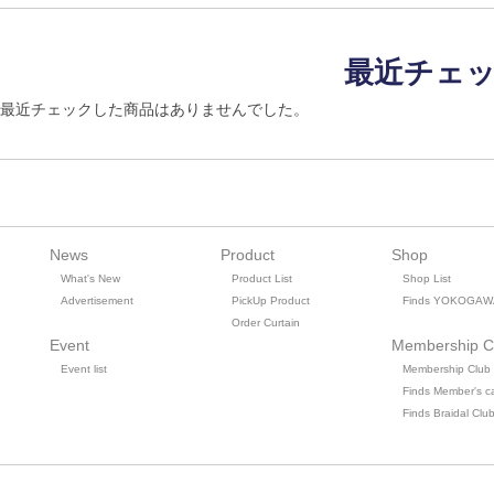
最近チェ
最近チェックした商品はありませんでした。
News
Product
Shop
What's New
Product List
Shop List
Advertisement
PickUp Product
Finds YOKOGAW
Order Curtain
Event
Membership C
Event list
Membership Club
Finds Member's c
Finds Braidal Clu