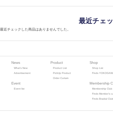
最近チェ
最近チェックした商品はありませんでした。
News
Product
Shop
What's New
Product List
Shop List
Advertisement
PickUp Product
Finds YOKOGAW
Order Curtain
Event
Membership C
Event list
Membership Club
Finds Member's c
Finds Braidal Clu