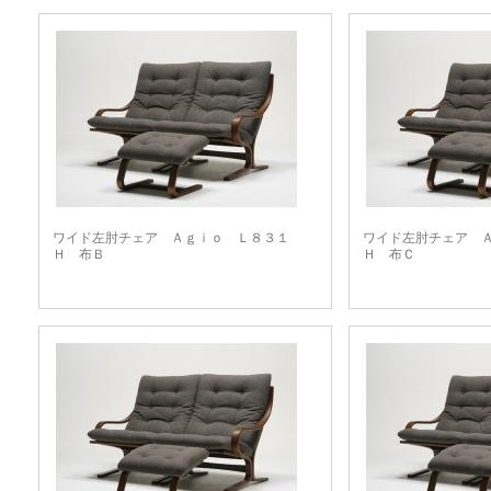
ワイド左肘チェア Ａｇｉｏ Ｌ８３１
ワイド左肘チェア 
Ｈ 布Ｂ
Ｈ 布Ｃ