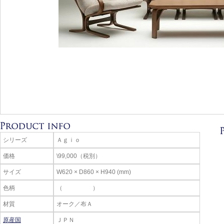
シリーズ
Ａｇｉｏ
価格
\99,000（税別）
サイズ
W620 × D860 × H940 (mm)
色柄
（ ）
材質
オーク／布Ａ
原産国
ＪＰＮ