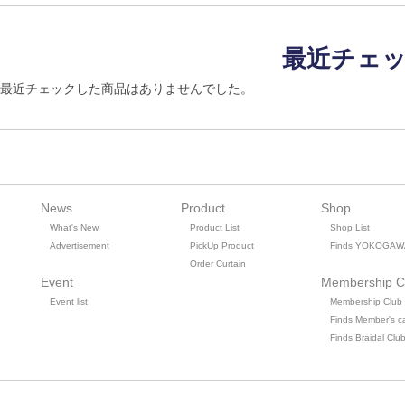
最近チェ
最近チェックした商品はありませんでした。
News
Product
Shop
What's New
Product List
Shop List
Advertisement
PickUp Product
Finds YOKOGAW
Order Curtain
Event
Membership C
Event list
Membership Club
Finds Member's c
Finds Braidal Clu