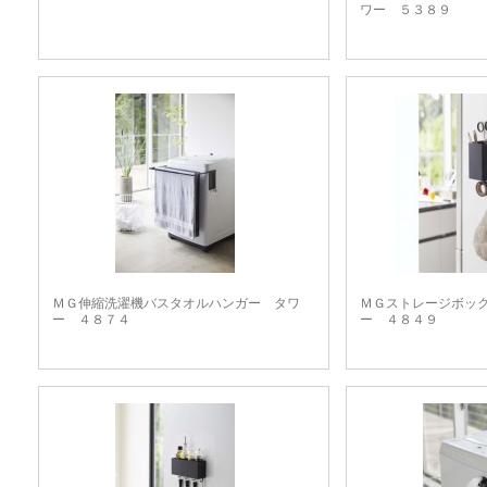
ワー ５３８９
ＭＧ伸縮洗濯機バスタオルハンガー タワ
ＭＧストレージボッ
ー ４８７４
ー ４８４９