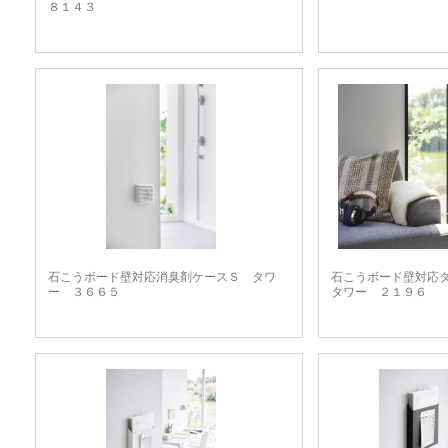
８１４３
石こうボード壁対応消臭剤ケースＳ タワ
石こうボード壁対応
ー ３６６５
タワー ２１９６