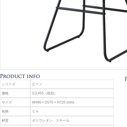
シリーズ
ビーノ
価格
\13,455（税別）
サイズ
W490 × D570 × H725 (mm)
色柄
ＣＡ
材質
ポリウレタン、スチール