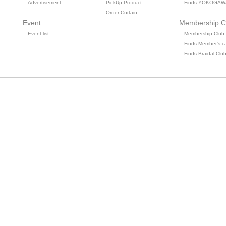
Advertisement
PickUp Product
Finds YOKOGAW
Order Curtain
Event
Membership C
Event list
Membership Club
Finds Member's c
Finds Braidal Clu