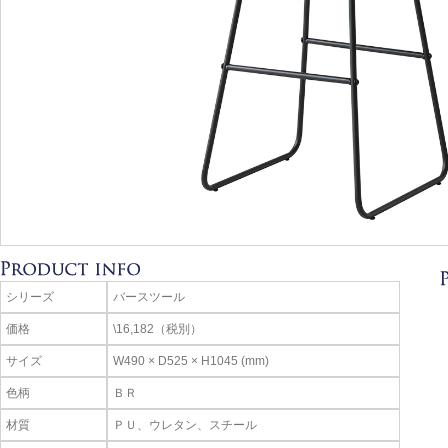
シリーズ
バースツール
価格
\16,182（税別）
サイズ
W490 × D525 × H1045 (mm)
色柄
ＢＲ
材質
ＰＵ、ウレタン、スチール