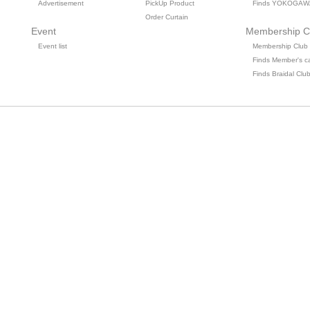
Advertisement
PickUp Product
Finds YOKOGAW
Order Curtain
Event
Membership C
Event list
Membership Club
Finds Member's c
Finds Braidal Clu